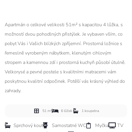
Apartmán o celkové velikosti 51m² s kapacitou 4 lůžka, s
možností dvou pohodlných přistýlek. Je vybaven vším, co
pobyt Vás i Vašich blízkých zpříjemní. Prostorná ložnice s
řemeslně vyrobeným nábytkem, klenutým cihlovým
stropem a kamennou zdí i prostorná kuchyň působí útulně.
Velkorysé a pevné postele s kvalitními matracemi vám
poskytnou kvalitní odpočinek. Potěší vás krásný výhled do
zahrady.
51 m²
6 lůžek
1 koupelna
Sprchový kout
Samostatné WC
Myčka
TV