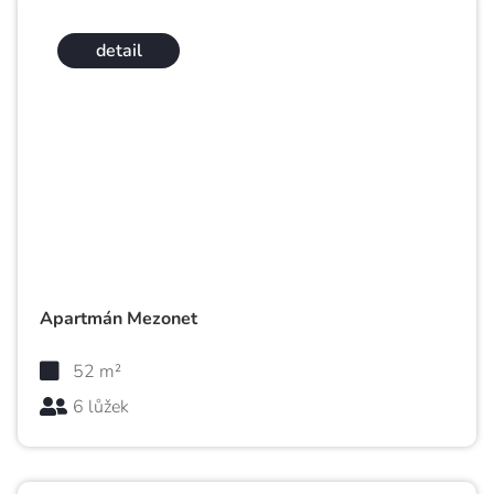
detail
Apartmán Mezonet
52 m²
6 lůžek