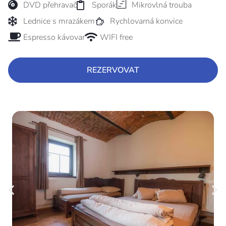
DVD přehravač
Sporák
Mikrovlná trouba
Lednice s mrazákem
Rychlovarná konvice
Espresso kávovar
WIFI free
REZERVOVAT