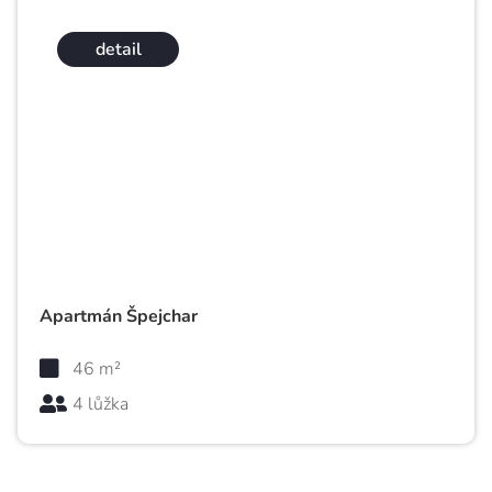
detail
Apartmán Špejchar
46 m²
4 lůžka