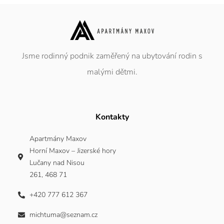
Jsme rodinný podnik zaměřený na ubytování rodin s
malými dětmi.
Kontakty
Apartmány Maxov
Horní Maxov – Jizerské hory
Lučany nad Nisou
261, 468 71
+420 777 612 367
michtuma@seznam.cz