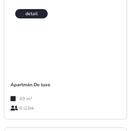
detail
Apartmán De luxe
49 m²
6 lůžek