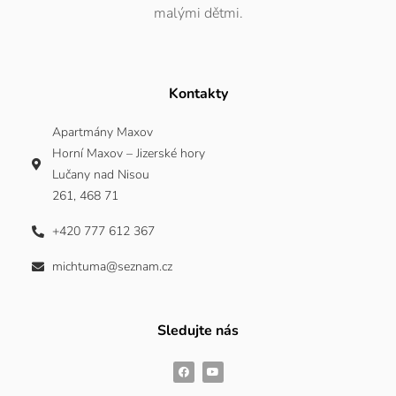
malými dětmi.
Kontakty
Apartmány Maxov
Horní Maxov – Jizerské hory
Lučany nad Nisou
261, 468 71
+420 777 612 367
michtuma@seznam.cz
Sledujte nás