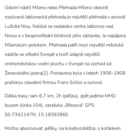
Údolní nádrž Mšeno nebo Přehrada Mšeno obecně
nazývaná Jablonecká přehrada je největší přehrada v povodí
Lužické Nisy. Nalézá se nedaleko centra Jablonce nad
Nisou a v bezprostřední blízkosti jeho zástavby. Je napájena
Mšenským potokem. Přehrada patří mezi největší městské
nádrže ve střední Evropě a tvoří údajně největší
vnitroměstskou vodní plochu v Evropě na východ od
Ženevského jezera[1]. Postavena byla v letech 1906–1908
pražskou stavební firmou Franz Schön a synové.
Délka trasy: tam 6,7 km, 2h (pěšky), zpět jedíme MHD
busem (linka 104), zastávka „Březová“ GPS:
50.7342147N, 15.1839286E.
Možno absolvovat: pěšky, na kole/koloběžce, s kočárkem