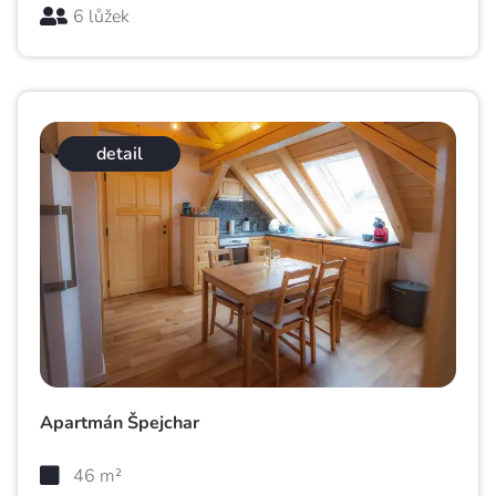
6 lůžek
detail
Apartmán Špejchar
46 m²