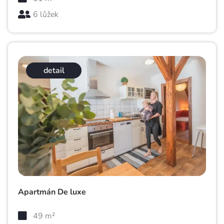
6 lůžek
detail
Apartmán De luxe
49 m²