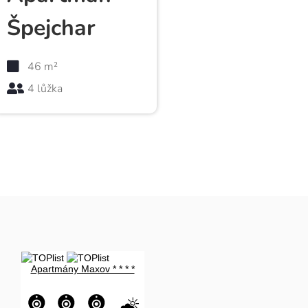
Špejchar
46 m²
4 lůžka