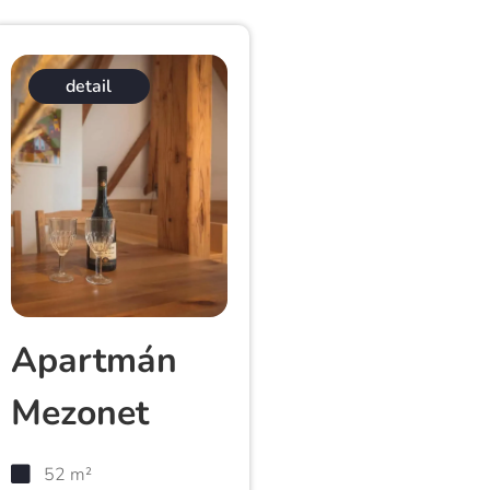
detail
Apartmán
Mezonet
52 m²