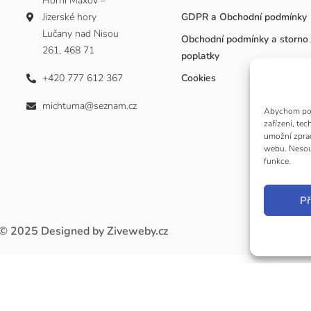
Horní Maxov –
Jizerské hory
GDPR a Obchodní podmínky
Lučany nad Nisou
Obchodní podmínky a storno
261, 468 71
poplatky
+420 777 612 367
Cookies
michtuma@seznam.cz
Abychom posk
zařízení, te
umožní zprac
webu. Nesouh
funkce.
Př
© 2025
Designed by Ziveweby.cz