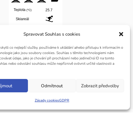
Spravovat Souhlas s cookies
ytli co nejlepší služby, používáme k ukládání a/nebo přístupu k informacím o
chnologie jako jsou soubory cookies. Souhlas s těmito technologiemi nám
Jizerské hory
ovávat údaje, jako je chování při procházení nebo jedinečná ID na tomto
las nebo odvolání souhlasu může nepříznivě ovlivnit určité vlastnosti a
íjmout
Odmítnout
Zobrazit předvolby
Zásady cookies
GDPR