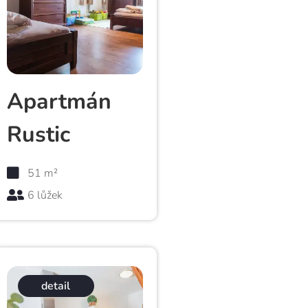
Apartmán
Rustic
51 m²
6 lůžek
detail