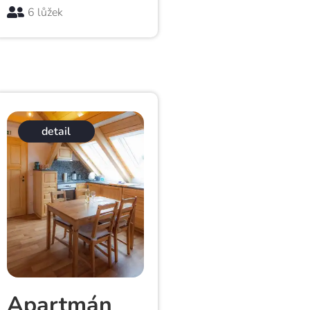
6 lůžek
detail
Apartmán